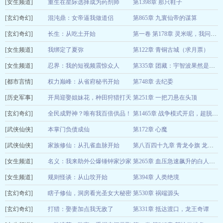
[女生频道]
生三胎
重生在星际选择成为药剂师
第1398章 那只鞋子
若小白
08-09
[玄幻奇幻]
长尾兔子
混沌鼎：女帝逼我做道侣
第865章 九寰仙帝的谋算
08-08
[玄幻奇幻]
潇潇凉公子
长生：从吃土开始
08-08
第一卷 第178章 灵米呢，我问你灵米呢？
[女生频道]
鱼在瓶里
我绑定了夏弥
第122章 青铜古城（求月票）
08-08
[女生频道]
鸭嘴兽不考虑灭
忍界：我的短视频震惊众人
08-08
第335章 团藏：宇智波果然是天生邪恶的一族
[都市言情]
太子殿的永恩
绝
权力巅峰：从省府秘书开始
第748章 去纪委
08-08
[历史军事]
我叫江流儿
开局迎娶姐妹花，种田狩猎打天
第251章 一把刀悬在头顶
08-01
[玄幻奇幻]
下！
全民成野神？唯有我百倍供品！
苦海有花
08-08
第1465章 战争模式开启，超脱者撑开类天地之门
[武侠仙侠]
风雪不能压我
本掌门负债成仙
第172章 心魔
08-08
[武侠仙侠]
正月初四
家族修仙：从孔雀血脉开始
08-08
第八百四十九章 青龙令旗 龙血晶（求订阅）
[女生频道]
晨沧
名义：我来助外公爆锤钟家沙家
08-08
第265章 血压急速飙升的白人指挥官
[女生频道]
随波而去
规则怪谈：从山坟开始
第394章 人类绝境
08-08
[玄幻奇幻]
谒始
瞎子修仙，洞房看光圣女大秘密
第530章 祸端源头
08-08
[玄幻奇幻]
真庸
打猎：娶妻加点我无敌了
第331章 抵达渡口，龙王奇谭
08-08