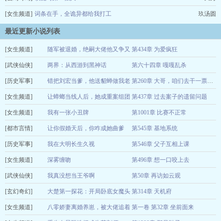
[女生频道]
词条在手，全诡异都给我打工
玖汤圆
最近更新小说列表
[女生频道]
随军被退婚，绝嗣大佬他又争又
第434章 为爱疯狂
[武侠仙侠]
抢
两界：从西游到黑神话
第六十四章 嘎嘎乱杀
尤然
08-08
[历史军事]
神秘道人
错把刘宏当爹，他送貂蝉做我老
08-08
第260章 大哥，咱们去干一票大的
[女生频道]
婆
让蟑螂当线人后，她成重案组团
第437章 过去案子的遗留问题
吾名张飞
08-08
[女生频道]
宠
我有一张小丑牌
第1001章 比赛不正常
芝士土豆饼
08-08
[都市言情]
蔚蓝公司
让你假婚天后，你咋成她曲爹
第545章 基地系统
08-08
[历史军事]
了？
我在大明长生久视
第546章 父子互相上课
芬达鸡翅
08-08
[女生频道]
青红
深雾缠吻
第496章 想一口咬上去
08-08
[武侠仙侠]
三季虫
我真没想当王爷啊
第50章 再访如云观
07-26
[玄幻奇幻]
溜达的长刀
大楚第一探花：开局卧底女魔头
第314章 天机府
08-08
[女生频道]
六如和尚
八零娇妻离婚养崽，被大佬追着
第一卷 第32章 坐前面来
08-08