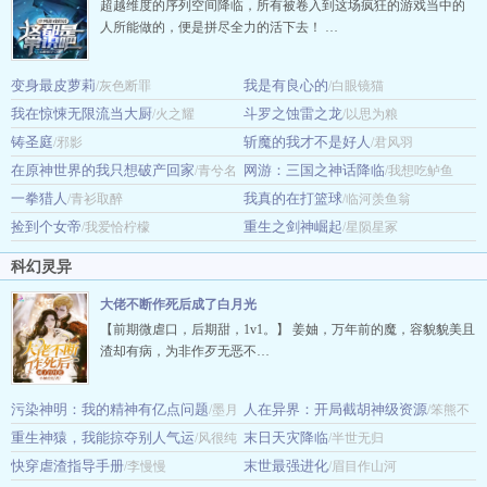
超越维度的序列空间降临，所有被卷入到这场疯狂的游戏当中的
人所能做的，便是拼尽全力的活下去！ …
变身最皮萝莉
我是有良心的
/灰色断罪
/白眼镜猫
我在惊悚无限流当大厨
斗罗之蚀雷之龙
/火之耀
/以思为粮
铸圣庭
斩魔的我才不是好人
/邪影
/君风羽
在原神世界的我只想破产回家
网游：三国之神话降临
/青兮名
/我想吃鲈鱼
一拳猎人
我真的在打篮球
/青衫取醉
/临河羡鱼翁
捡到个女帝
重生之剑神崛起
/我爱恰柠檬
/星陨星冢
科幻灵异
大佬不断作死后成了白月光
【前期微虐口，后期甜，1v1。】 姜妯，万年前的魔，容貌貌美且
渣却有病，为非作歹无恶不…
污染神明：我的精神有亿点问题
人在异界：开局截胡神级资源
/墨月
/笨熊不
重生神猿，我能掠夺别人气运
末日天灾降临
白星
/风很纯
发疯
/半世无归
快穿虐渣指导手册
末世最强进化
/李慢慢
/眉目作山河