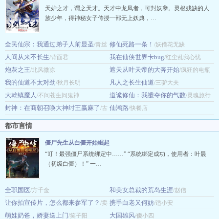
天妒之才，谓之天才。天才中龙凤者，可封妖孽。灵根残缺的人
族少年，得神秘女子传授一部无上妖典，…
全民仙宗：我通过弟子人前显圣
修仙死路一条！
/青丝
/妖僧花无缺
人间从来不长生
我在仙侠世界卡bug
白落
/背面君
/红尘乱我心忧
炮灰之王
遮天从叶天帝的大奔开始
/北风微凉
/疯狂的电瓶
我的仙道不太对劲
凡人之长生仙道
/秋月长明
车
/三驴大夫
大乾镇魔人
道诡修仙：我褫夺你的气数
/不问苍生问鬼神
/灵魂旅行
封神：在商朝召唤大神纣王赢麻了
仙鸿路
/古
的人
/快餐店
月文逸
都市言情
僵尸先生从白僵开始崛起
“叮！最强僵尸系统绑定中……” “系统绑定成功，使用者：叶晨
（初级白僵）！” 一…
全职国医
和美女总裁的荒岛生涯
/方千金
/赵信
让你拍宣传片，怎么都来参军了？
携手白老又何妨
/卖
/适小安
萌娃奶爸，娇妻送上门
大国雄风
萝卜的小兔子
/笑子阳
/傻小四