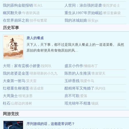
我的舔狗金能报销
人世间：涂自强的逆袭
/耳火L
/曼陀罗处士
幽冥翻天录
重生从1997年开始崛起
/午夜听风语
/桥豆套麻袋
在世界崩坏之前
我的冰城姑娘
/抬手绘繁星
/辰安gn
历史军事
唐人的餐桌
天下人，天下事，都不过是我大唐人餐桌上的一道道菜肴。 虽然
原始的食材便具有食物原始的风…
大明：家有蛮横小娇妻
盛京小仵作
/段阿玖
/懒猫布丁
我的老婆是金莲
陈胜的人生推演
/萌新萌新的小九九
/青崖望天
大秦第一驸马
玉碎香残
/昊天雷
/我爱牛马
红楼重生柳湘莲
醋精将军又悔婚了
/夜语成章
/风约往
大周枭士
庶不可欺
/惜笔泼墨
/爱落
柱石
瑶光锦年不相逢
/山那边的漆树
/镶妩
网游竞技
序列游戏的话，这都是常识吧？