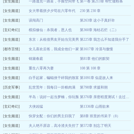
[女生频道]
白白白骑士
一路逃荒一路富，手握空间带飞
第一卷 第213章 帮忙做粉条
08-08
[女生频道]
全家
女大带着拼夕夕苟在六零年代
230 第 230 章
归柒
08-09
[女生频道]
九紫
误闯高门
第263章 这小子真奸诈
08-08
[玄幻奇幻]
金瑞儿
模拟修仙：杀我者，恩人也
第360章 海枯石烂（二）
08-08
[女生频道]
绿豆冰棍
东京：从租借男友开始当完美男
第225章 我怎么不知道我分手了
08-08
[都市言情]
神
女儿喜欢后爸，我成全他们一家
第1617章 冷漠与傲慢
圭寸笔
08-08
[女生频道]
三口
锦黛春庭
第81章 他们的默契
毛绒绒的小发卡
08-08
[女生频道]
宋时锦
重生八零再为妻
108 第 108 章
08-09
[女生频道]
老草吃嫩牛
白手起家，蝙蝠侠干碎我的致富
第1091章 似是故人来
08-08
[历史军事]
梦
乱世荒年：我每日一卦粮肉满
第798章 求援和朔
火星咖啡
08-08
[女生频道]
仓！
半岛：说好一起当梦楠，你玩叛
风起于渊
08-08
第376章 亲密程度测试！去过他家的女人究竟有谁？（6k6求订阅月票）
[玄幻奇幻]
变
大侠凶猛
第1336章 山雨欲来
旼旼是冬天
08-08
[女生频道]
李九意
快穿女配：你们的男主归我了
第8章 班里的书呆子（8）
08-08
[女生频道]
一只蛋挞呀呀
夫人绝不原谅，高冷渣夫失控了
第572章 别忘了明天
08-08