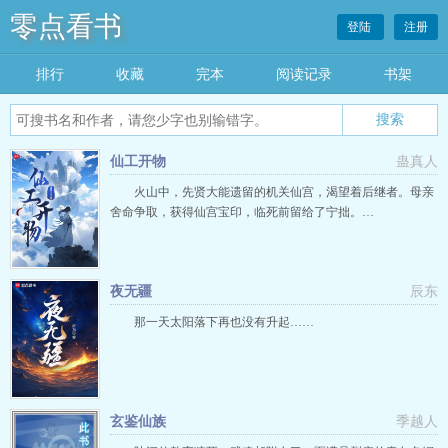
零点看书
登陆
注册
排行
收藏
完本
阅读记录
书架
仙工开物
蛊真人
火山中，先贤大能遗留的机关仙宫，渴望着后继者。母亲
舍命争取，获得仙宫宝印，临死前留给了宁拙。…
夜无疆
辰东
那一天太阳落下再也没有升起……
玄鉴仙族
季越人