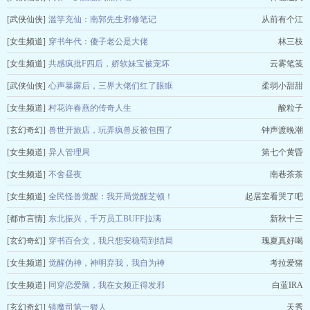
[武侠仙侠]
滥竽充仙：南郭先生邪修笔记
从前有个江
[女生频道]
穿书年代：傻子老公是大佬
林三枝
[女生频道]
共感疯批F四后，娇软妹宝被宠坏
云雾笔笺
[武侠仙侠]
心声暴露后，三界大佬们红了眼眶
柔弱小甜甜
[女生频道]
村花许春燕的传奇人生
酸粒子
[玄幻奇幻]
兽世开旅店，玩弄疯兽反被包围了
钟声渡晚潮
[女生频道]
异人管理局
第七个黄昏
[女生频道]
不舍昼夜
南巷茶茶
[女生频道]
全民怪兽觉醒：我开局觉醒芝顿！
起居室看哭了吧
[都市言情]
东北振兴，千万员工BUFF拉满
新秋十三
[玄幻奇幻]
穿书百合文，我只想安稳苟到结局
瑰夏真好喝
[女生频道]
觉醒伪神，神明弃我，我自为神
考拉爱猪
[女生频道]
同穿恋爱脑，我在女频正得发邪
白蓝IRA
[玄幻奇幻]
镇魔司第一狠人
天秀