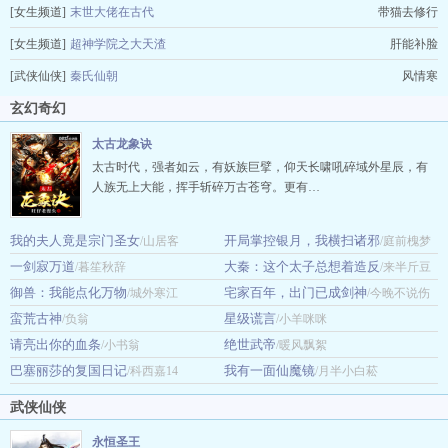
[女生频道]
末世大佬在古代
带猫去修行
[女生频道]
超神学院之大天渣
肝能补脸
[武侠仙侠]
秦氏仙朝
风情寒
玄幻奇幻
太古龙象诀
太古时代，强者如云，有妖族巨擘，仰天长啸吼碎域外星辰，有
人族无上大能，挥手斩碎万古苍穹。更有…
我的夫人竟是宗门圣女
开局掌控银月，我横扫诸邪
/山居客
/庭前槐梦
一剑寂万道
大秦：这个太子总想着造反
/暮笙秋辞
/来半斤豆
御兽：我能点化万物
宅家百年，出门已成剑神
/城外寒江
腐
/今晚不说伤
蛮荒古神
星级谎言
/负翁
心事
/小羊咪咪
请亮出你的血条
绝世武帝
/小书翁
/暖风飘絮
巴塞丽莎的复国日记
我有一面仙魔镜
/科西嘉14
/月半小白菘
武侠仙侠
永恒圣王