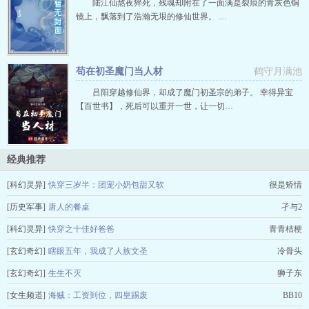
陆江仙熬夜猝死，残魂却附在了一面满是裂痕的青灰色铜
镜上，飘落到了浩瀚无垠的修仙世界。 …
苟在初圣魔门当人材
鹤守月满池
吕阳穿越修仙界，却成了魔门初圣宗的弟子。 幸得异宝
【百世书】，死后可以重开一世，让一切…
经典推荐
[科幻灵异]
快穿三岁半：团宠小奶包甜又软
很是矫情
[历史军事]
唐人的餐桌
孑与2
[科幻灵异]
快穿之十佳好爸爸
青青桔梗
[玄幻奇幻]
瞎眼五年，我成了人族文圣
冷骨头
[玄幻奇幻]
生生不灭
狮子东
[女生频道]
海贼：工资到位，四皇踢废
BB10