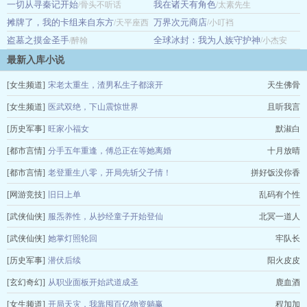
一切从寻秦记开始
我在诸天有角色
/骨头不听话
/太素先生
摊牌了，我的卡组来自东方
万界次元商店
/天平座西
/小叮裆
盗墓之摸金圣手
全球冰封：我为人族守护神
红柿
/醉翰
/小杰安
最新入库小说
[女生频道]
宋老太重生，渣男私生子都滚开
天生佛骨
[女生频道]
医武双绝，下山震惊世界
且听我言
[历史军事]
旺家小福女
默淑白
[都市言情]
分手五年重逢，傅总正在等她离婚
十月放晴
[都市言情]
老登重生八零，开局先斩父子情！
拼好饭没你香
[网游竞技]
旧日上单
乱码有个性
[武侠仙侠]
服炁养性，从抄经童子开始登仙
北冥一道人
[武侠仙侠]
她掌灯照轮回
牢队长
[历史军事]
潜伏后续
阳火皮皮
[玄幻奇幻]
从职业面板开始武道成圣
鹿血酒
[女生频道]
开局天灾，我靠囤百亿物资躺赢
程加加