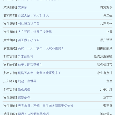
[武侠仙侠]
龙凤依
斜河游侠
[玄幻奇幻]
背景无敌，我刀斩诸天
许二生
[女生频道]
村姑进京认亲后
八声并州
[女生频道]
人在咒回，但是手操伏黑
止雩
[女生频道]
兵王做了小保安
用户犟犟
[女生频道]
高武：一天一块肉，天赋不重要！
自由的的风
[都市言情]
异常病理科
给您添蘑菇啦
[玄幻奇幻]
仙子，助我证长生
猪柳蛋汉宝
[都市言情]
刚满五岁半，老登逆袭系统来了
小生有点帅
[玄幻奇幻]
钓起一座世界
鱼生
[都市言情]
婚夜失控
汗手汗脚
[女生频道]
盛宠姝色
豆丁丁
[女生频道]
天灾末日，不慌！重生老太囤满千亿物资
帝王蟹
[武侠仙侠]
两界：从西游到黑神话
神秘道人