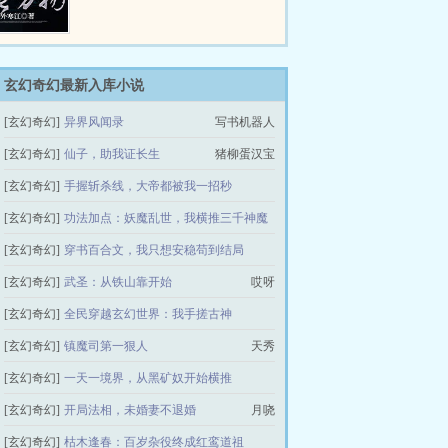
玄幻奇幻最新入库小说
[玄幻奇幻]
异界风闻录
写书机器人
[玄幻奇幻]
仙子，助我证长生
猪柳蛋汉宝
[玄幻奇幻]
手握斩杀线，大帝都被我一招秒
[玄幻奇幻]
功法加点：妖魔乱世，我横推三千神魔
史上最帅作者
[玄幻奇幻]
穿书百合文，我只想安稳苟到结局
纵谷观
[玄幻奇幻]
武圣：从铁山靠开始
瑰夏真好喝
哎呀
[玄幻奇幻]
全民穿越玄幻世界：我手搓古神
[玄幻奇幻]
镇魔司第一狠人
琥珀纽扣
天秀
[玄幻奇幻]
一天一境界，从黑矿奴开始横推
[玄幻奇幻]
开局法相，未婚妻不退婚
迷茫幻想家
月哓
[玄幻奇幻]
枯木逢春：百岁杂役终成红鸾道祖