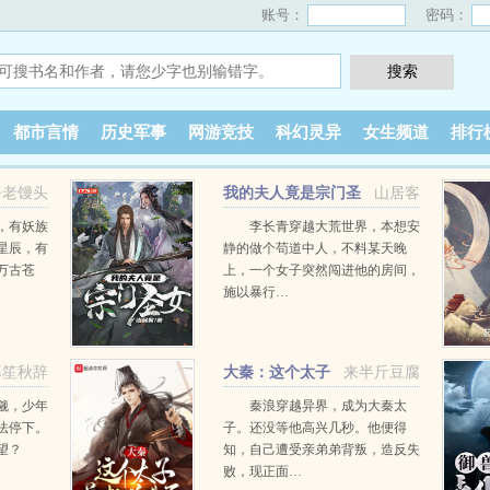
账号：
密码：
都市言情
历史军事
网游竞技
科幻灵异
女生频道
排行
仔老馒头
我的夫人竟是宗门圣
山居客
女
，有妖族
李长青穿越大荒世界，本想安
星辰，有
静的做个苟道中人，不料某天晚
万古苍
上，一个女子突然闯进他的房间，
施以暴行…
暮笙秋辞
大秦：这个太子
来半斤豆腐
总想着造反
觎，少年
秦浪穿越异界，成为大秦太
法停下。
子。还没等他高兴几秒。他便得
望？
知，自己遭受亲弟弟背叛，造反失
败，现正面…