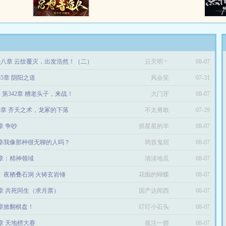
八章 云纹覆灭，出发浩然！（二）
云天明丶
08-07
85章 阴阳之道
风会笑
07-31
 第342章 糟老头子，来战！
大门牙
08-07
45章 齐天之术，龙冢的下落
不太勇敢
07-29
章 争吵
抓星星的羊
08-07
2章我像那种很无聊的人吗？
鹑首鬼宿
08-07
4章：精神领域
清淡地瓜
08-07
章 夜栖叠石洞 火铸玄岩锤
花痴的蝴蝶
08-07
2章 共死同生（求月票）
国产达闻西
08-07
6章掀翻棋盘！
叮叮小石头
08-07
3章 天地榜大赛
孤注一掷
08-07