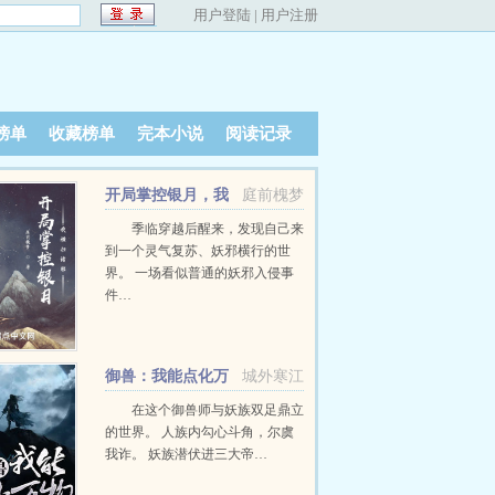
用户登陆
|
用户注册
榜单
收藏榜单
完本小说
阅读记录
开局掌控银月，我
庭前槐梦
横扫诸邪
季临穿越后醒来，发现自己来
到一个灵气复苏、妖邪横行的世
界。 一场看似普通的妖邪入侵事
件…
御兽：我能点化万
城外寒江
物
在这个御兽师与妖族双足鼎立
的世界。 人族内勾心斗角，尔虞
我诈。 妖族潜伏进三大帝…