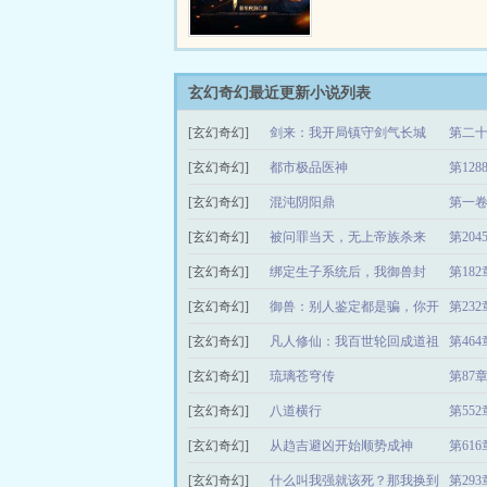
玄幻奇幻最近更新小说列表
[玄幻奇幻]
剑来：我开局镇守剑气长城
第二十
[玄幻奇幻]
都市极品医神
第128
[玄幻奇幻]
混沌阴阳鼎
第一卷
[玄幻奇幻]
被问罪当天，无上帝族杀来
第20
[玄幻奇幻]
绑定生子系统后，我御兽封
第182
[玄幻奇幻]
神！
御兽：别人鉴定都是骗，你开
第23
[玄幻奇幻]
神兽
凡人修仙：我百世轮回成道祖
第46
[玄幻奇幻]
琉璃苍穹传
第87
[玄幻奇幻]
八道横行
第55
[玄幻奇幻]
从趋吉避凶开始顺势成神
第61
[玄幻奇幻]
什么叫我强就该死？那我换到
第29