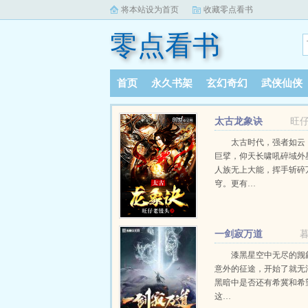
将本站设为首页
收藏零点看书
零点看书
首页
永久书架
玄幻奇幻
武侠仙侠
太古龙象诀
旺
太古时代，强者如云
巨擘，仰天长啸吼碎域外
人族无上大能，挥手斩碎
穹。更有…
一剑寂万道
漆黑星空中无尽的觊
意外的征途，开始了就无
黑暗中是否还有希冀和希
这…