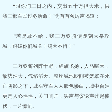
“限你们三日之内，交出五十万担大米，供
我三部军民过冬活命！”为首首领厉声喝道：
“若是敢不给，我三万铁骑便即刻大举攻
城，踏破你们城关！鸡犬不留！”
三万铁骑列阵于野，旌旗飞扬，人马喧天，
敌势浩大，气焰滔天。整座城池瞬间被笼罩在死
亡阴影之下，城头守军人人脸色惨白，城中百姓
更是人心惶惶，关门闭户，哭声与议论声此起彼
伏，一片慌乱。