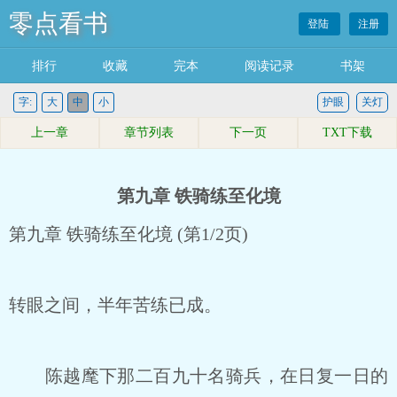
零点看书
登陆
注册
排行
收藏
完本
阅读记录
书架
字:
大
中
小
护眼
关灯
上一章
章节列表
下一页
TXT下载
第九章 铁骑练至化境
第九章 铁骑练至化境 (第1/2页)
转眼之间，半年苦练已成。
陈越麾下那二百九十名骑兵，在日复一日的