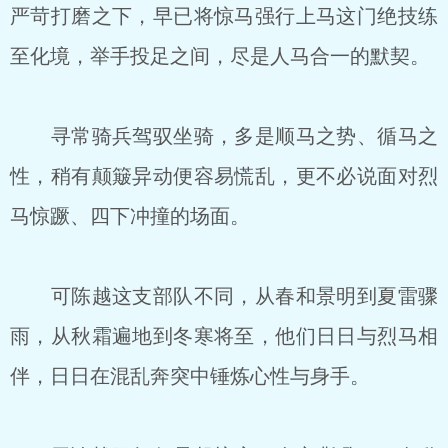
严苛打磨之下，早已将惊马强行上马这门绝技练
至化境，举手投足之间，尽是人马合一的默契。
寻常骑兵驾驭坐骑，多是顺马之势、循马之
性，稍有颠簸异动便容易慌乱，更不必说面对烈
马惊蹶、四下冲撞的场面。
可陈越这支部队不同，从春和景明到夏雷骤
雨，从秋霜遍地到冬寒将至，他们日日与烈马相
伴，日日在混乱奔突中锤炼心性与身手。