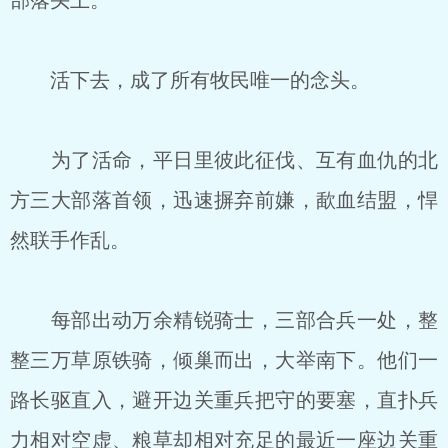
部落头上。
活下去，成了所有牧民唯一的念头。
为了活命，平日里彼此征伐、互有血仇的北
方三大部落首领，迅速摒弃前嫌，歃血结盟，悍
然联手作乱。
每部出动万余精锐骑士，三部合兵一处，整
整三万草原铁骑，倾巢而出，大举南下。他们一
路长驱直入，避开边关重兵把守的要塞，直扑兵
力相对空虚、粮草却相对充足的最近一座边关重