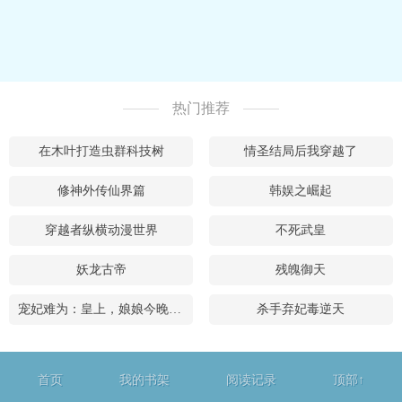
热门推荐
在木叶打造虫群科技树
情圣结局后我穿越了
修神外传仙界篇
韩娱之崛起
穿越者纵横动漫世界
不死武皇
妖龙古帝
残魄御天
宠妃难为：皇上，娘娘今晚不侍寝
杀手弃妃毒逆天
首页
我的书架
阅读记录
顶部↑