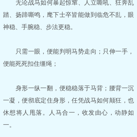
无论战马如何暴起惊窜、人立嘶吼、狂奔乱
踏、扬蹄嘶鸣，麾下士卒皆能做到临危不乱，眼
神稳、手腕稳、步法更稳。
只需一眼，便能判明马势走向；只伸一手，
便能死死扣住缰绳；
身形一纵一翻，便稳稳落于马背；腰背一沉
一凝，便彻底定住身形，任凭战马如何颠狂，也
休想将人甩落。人马合一，收发由心，动静如
一。