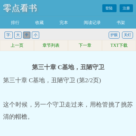
零点看书
登陆
注册
排行
收藏
完本
阅读记录
书架
字:
大
中
小
护眼
关灯
上一页
章节列表
下一章
TXT下载
第三十章 C基地，丑陋守卫
第三十章 C基地，丑陋守卫 (第2/2页)
这个时候，另一个守卫走过来，用枪管挑了挑苏
清的帽檐。