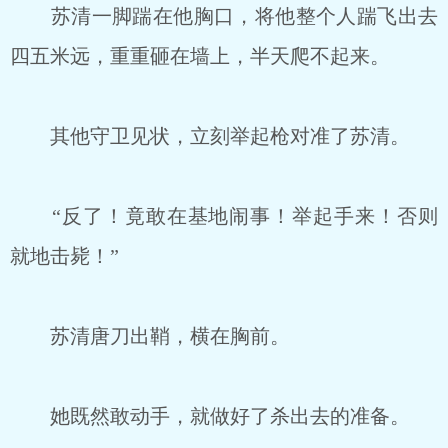
苏清一脚踹在他胸口，将他整个人踹飞出去
四五米远，重重砸在墙上，半天爬不起来。
其他守卫见状，立刻举起枪对准了苏清。
“反了！竟敢在基地闹事！举起手来！否则
就地击毙！”
苏清唐刀出鞘，横在胸前。
她既然敢动手，就做好了杀出去的准备。