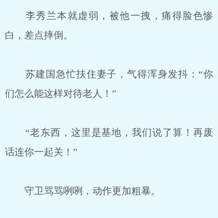
李秀兰本就虚弱，被他一拽，痛得脸色惨
白，差点摔倒。
苏建国急忙扶住妻子，气得浑身发抖：“你
们怎么能这样对待老人！”
“老东西，这里是基地，我们说了算！再废
话连你一起关！”
守卫骂骂咧咧，动作更加粗暴。