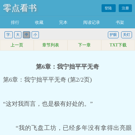
零点看书
登陆
注册
排行
收藏
完本
阅读记录
书架
字:
大
中
小
护眼
关灯
上一页
章节列表
下一章
TXT下载
第6章：我宁拙平平无奇
第6章：我宁拙平平无奇 (第2/2页)
“这对我而言，也是极有好处的。”
“我的飞盘工坊，已经多年没有拿得出亮眼